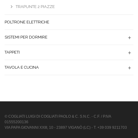
TRAPUNTE 2 PIAZZE
POLTRONE ELETTRICHE
SISTEMI PER DORMIRE
TAPPETI
TAVOLA E CUCINA
© COGLIATI LUIGI DI COGLIATI PAOLO & C. S.N.C. - C.F. / P.IVA
01555200136
VIA PAPA GIOVANNI XXIII, 10 - 23897 VIGANÒ (LC) - T. +39 039 9211703