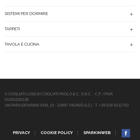
SISTEMI PER DORMIRE
TAPPETI
TAVOLA E CUCINA
© COGLIATI LUIGI DI COGLIATI PAOLO & C. S.N.C. - C.F. / P.IVA
01555200136
VIA PAPA GIOVANNI XXIII, 10 - 23897 VIGANÒ (LC) - T. +39 039 9211703
PRIVACY
COOKIE POLICY
SPARKINWEB